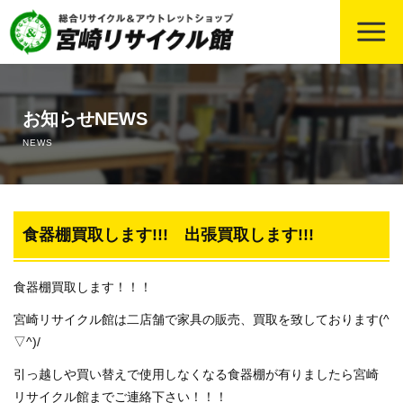
ホーム
お知らせNEWS
宮崎の冷蔵庫買取の中古相場・高価買取のコツ
NEWS
宮崎のエアコン買取の中古相場・高価買取のコツ
宮崎のバイク・原付きの中古買取の相場・高価買取のコツ
食器棚買取します!!! 出張買取します!!!
宮崎の事務用品・店舗用品の買取について、買取相場や高価
食器棚買取します！！！
買取のコツも！
宮崎リサイクル館は二店舗で家具の販売、買取を致しております(^
▽^)/
宮崎の厨房用品・業務用什器の買取について
引っ越しや買い替えで使用しなくなる食器棚が有りましたら宮崎
宮崎の遺品整理・片づけ業務依頼について
リサイクル館までご連絡下さい！！！