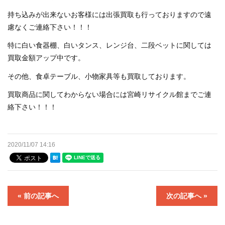
持ち込みが出来ないお客様には出張買取も行っておりますので遠
洗濯機買取します！！！ 出張買取致します！！！
慮なくご連絡下さい！！！
特に白い食器棚、白いタンス、レンジ台、二段ベットに関しては
店舗案内
買取金額アップ中です。
選ばれる理由
その他、食卓テーブル、小物家具等も買取しております。
買取商品に関してわからない場合には宮崎リサイクル館までご連
買取りMENU
絡下さい！！！
オプションMENU
2020/11/07 14:16
お問い合わせ
高額買取実績
« 前の記事へ
次の記事へ »
格安！店頭販売商品