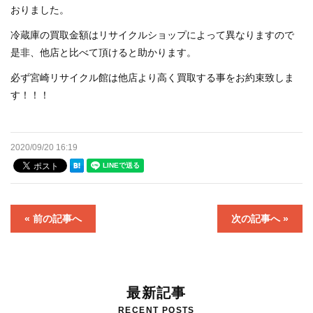
おりました。
洗濯機買取します！！！ 出張買取致します！！！
冷蔵庫の買取金額はリサイクルショップによって異なりますので
是非、他店と比べて頂けると助かります。
店舗案内
必ず宮崎リサイクル館は他店より高く買取する事をお約束致しま
す！！！
選ばれる理由
買取りMENU
2020/09/20 16:19
オプションMENU
お問い合わせ
« 前の記事へ
次の記事へ »
高額買取実績
格安！店頭販売商品
最新記事
RECENT POSTS