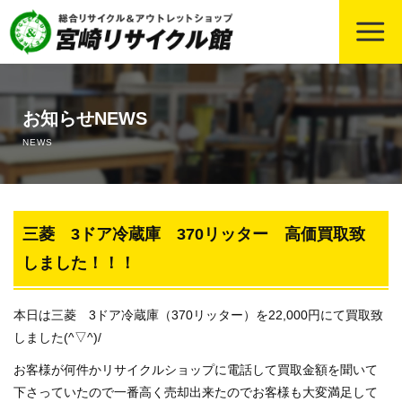
ホーム
お知らせNEWS
宮崎の冷蔵庫買取の中古相場・高価買取のコツ
NEWS
宮崎のエアコン買取の中古相場・高価買取のコツ
宮崎のバイク・原付きの中古買取の相場・高価買取のコツ
三菱 3ドア冷蔵庫 370リッター 高価買取致
しました！！！
宮崎の事務用品・店舗用品の買取について、買取相場や高価
買取のコツも！
本日は三菱 3ドア冷蔵庫（370リッター）を22,000円にて買取致
しました(^▽^)/
宮崎の厨房用品・業務用什器の買取について
お客様が何件かリサイクルショップに電話して買取金額を聞いて
宮崎の遺品整理・片づけ業務依頼について
下さっていたので一番高く売却出来たのでお客様も大変満足して