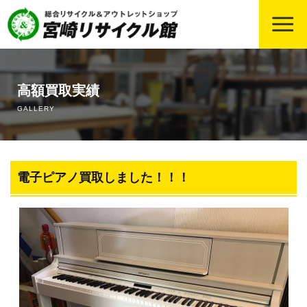
ホーム
高額買取実績
宮崎の冷蔵庫買取の中古相場・高価買取のコツ
GALLERY
宮崎のエアコン買取の中古相場・高価買取のコツ
宮崎のバイク・原付きの中古買取の相場・高価買取のコツ
電子ピアノ買取しました！！！
宮崎の事務用品・店舗用品の買取について、買取相場や高価
買取のコツも！
宮崎の厨房用品・業務用什器の買取について
宮崎の遺品整理・片づけ業務依頼について