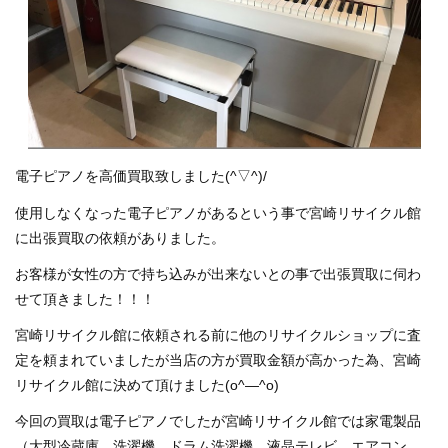
洗濯機買取します！！！ 出張買取致します！！！
店舗案内
選ばれる理由
電子ピアノを高価買取致しました(^▽^)/
買取りMENU
使用しなくなった電子ピアノがあるという事で宮崎リサイクル館
に出張買取の依頼がありました。
オプションMENU
お客様が女性の方で持ち込みが出来ないとの事で出張買取に伺わ
せて頂きました！！！
お問い合わせ
宮崎リサイクル館に依頼される前に他のリサイクルショップに査
高額買取実績
定を頼まれていましたが当店の方が買取金額が高かった為、宮崎
リサイクル館に決めて頂けました(o^―^o)
格安！店頭販売商品
今回の買取は電子ピアノでしたが宮崎リサイクル館では家電製品
（大型冷蔵庫、洗濯機、ドラム洗濯機、液晶テレビ、エアコン、