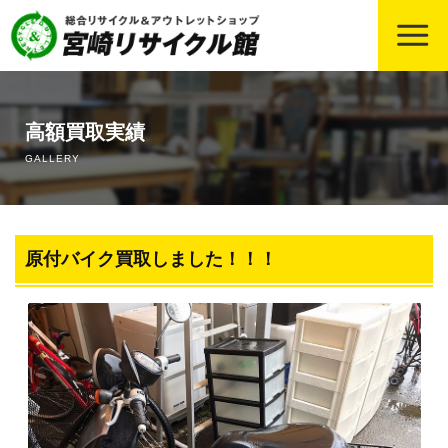
ホーム
高額買取実績
宮崎の冷蔵庫買取の中古相場・高価買取のコツ
GALLERY
宮崎のエアコン買取の中古相場・高価買取のコツ
宮崎のバイク・原付きの中古買取の相場・高価買取のコツ
原付バイク買取しました！！！
宮崎の事務用品・店舗用品の買取について、買取相場や高価
買取のコツも！
宮崎の厨房用品・業務用什器の買取について
宮崎の遺品整理・片づけ業務依頼について