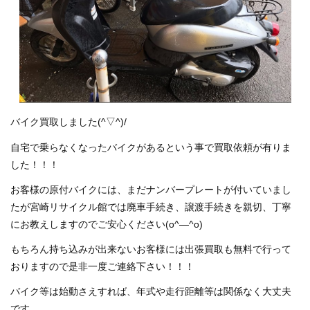
洗濯機買取します！！！ 出張買取致します！！！
店舗案内
選ばれる理由
バイク買取しました(^▽^)/
買取りMENU
自宅で乗らなくなったバイクがあるという事で買取依頼が有りま
した！！！
オプションMENU
お客様の原付バイクには、まだナンバープレートが付いていまし
たが宮崎リサイクル館では廃車手続き、譲渡手続きを親切、丁寧
お問い合わせ
にお教えしますのでご安心ください(o^―^o)
高額買取実績
もちろん持ち込みが出来ないお客様には出張買取も無料で行って
おりますので是非一度ご連絡下さい！！！
格安！店頭販売商品
バイク等は始動さえすれば、年式や走行距離等は関係なく大丈夫
です。